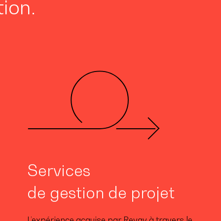
ion.
Services
de gestion de projet
L’expérience acquise par Revay à travers le