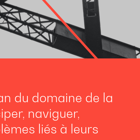
lan du domaine de la
iper, naviguer,
blèmes liés à leurs